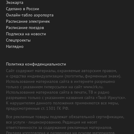
Экокарта
Сделано в России
Онлайн-табло аэропорта
Расписание электричек
Расписание поездов
Подписка на новости
Спецпроекты
Наглядно
Политика конфиденциальности
Сайт содержит материалы, охраняемые авторским правом,
и средства индивидуализации (логотипы, фирменные знаки).
Использование материалов сайта в интернете разрешено
только с указанием гиперссылки на сайт www.irk.ru.
Использование материалов сайта в печати, ТВ и радио
разрешено только с указанием названия сайта «Твой Иркутск».
К нарушителям данного положения применяются все меры,
предусмотренные ст. 1301 ГК РФ.
Все рекламные товары подлежат обязательной сертификации,
все услуги - лицензированию. Редакция не несет
ответственности за содержание рекламных материалов.
Реклама изготовлена и размещена на основе материалов,