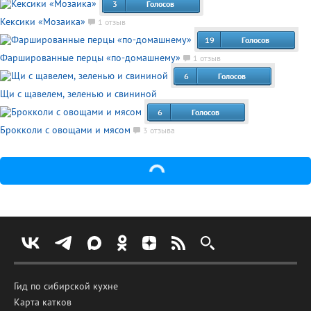
3
Голосов
Кексики «Мозаика»
1 отзыв
19
Голосов
Фаршированные перцы «по-домашнему»
1 отзыв
6
Голосов
Щи с щавелем, зеленью и свининой
6
Голосов
Брокколи с овощами и мясом
3 отзыва
Гид по сибирской кухне
Карта катков