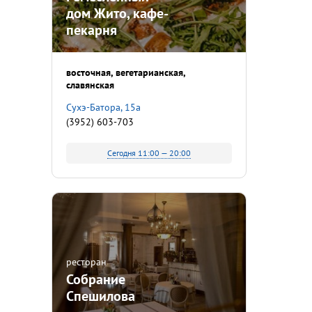
дом Жито, кафе-
пекарня
восточная
вегетарианская
славянская
Сухэ-Батора, 15а
(3952) 603-703
Сегодня 11:00 — 20:00
ресторан
Собрание
Спешилова