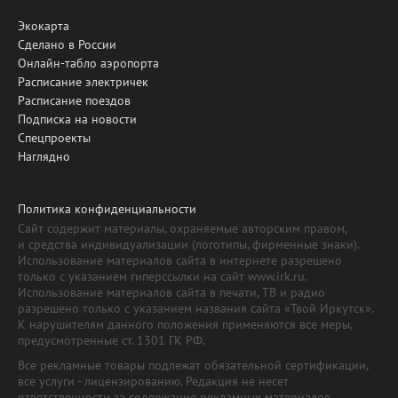
Экокарта
Сделано в России
Онлайн-табло аэропорта
Расписание электричек
Расписание поездов
Подписка на новости
Спецпроекты
Наглядно
Политика конфиденциальности
Сайт содержит материалы, охраняемые авторским правом,
и средства индивидуализации (логотипы, фирменные знаки).
Использование материалов сайта в интернете разрешено
только с указанием гиперссылки на сайт www.irk.ru.
Использование материалов сайта в печати, ТВ и радио
разрешено только с указанием названия сайта «Твой Иркутск».
К нарушителям данного положения применяются все меры,
предусмотренные ст. 1301 ГК РФ.
Все рекламные товары подлежат обязательной сертификации,
все услуги - лицензированию. Редакция не несет
ответственности за содержание рекламных материалов.