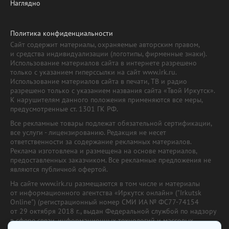
Наглядно
Политика конфиденциальности
Сайт содержит материалы, охраняемые авторским правом,
и средства индивидуализации (логотипы, фирменные знаки).
Использование материалов сайта в интернете разрешено
только с указанием гиперссылки на сайт www.irk.ru.
Использование материалов сайта в печати, ТВ и радио
разрешено только с указанием названия сайта «Твой Иркутск».
К нарушителям данного положения применяются все меры,
предусмотренные ст. 1301 ГК РФ.
Все рекламные товары подлежат обязательной сертификации,
все услуги - лицензированию. Редакция не несет
ответственности за содержание рекламных материалов.
Реклама изготовлена и размещена на основе материалов,
предоставленных заказчиком. Все рекламные предложения не
являются публичной офертой.
На сайте www.irk.ru размещаются в том числе и материалы
от информационного агентства «Иркутск онлайн» ("Irkutsk
Online") (регистрационный номер СМИ ИА № ФС77-74154
от 29 октября 2018 г., выдан Федеральной службой по надзору
в сфере связи, информационных технологий и массовых