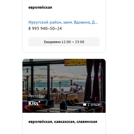
европейская
Иркутский район, заим. Вдовина, ​Дорожная, 95
8 993 940‒50‒24
Ежедневно 12:00 — 23:00
Рестобар
Kiss*
1 отзыв
европейская
кавказская
славянская