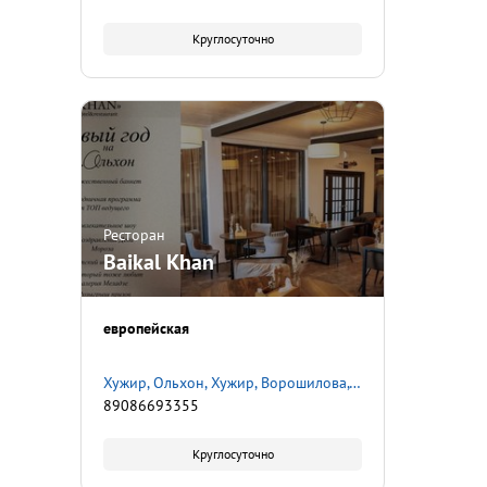
Круглосуточно
Ресторан
Baikal Khan
европейская
Хужир, Ольхон, Хужир, Ворошилова, 18
89086693355
Круглосуточно