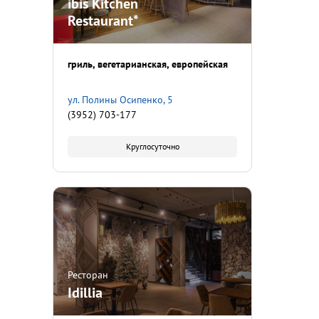
ibis Kitchen
Restaurant*
гриль
вегетарианская
европейская
ул. Полины Осипенко, 5
(3952) 703-177
Круглосуточно
Ресторан
Idillia