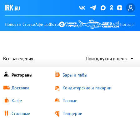
Новости
Статьи
Афиша
Фото
Погода
Ту
Все заведения
Поиск, кухни и цены
Рестораны
Бары и пабы
Доставка
Кондитерские и пекарни
Кафе
Позные
Столовые
Пиццерии