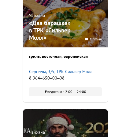
Чайхана
«Два барашка»
в ТРК «Сильвер
Молл»
1 отзыв
гриль
восточная
европейская
​Сергеева, 3/5, ТРК Сильвер Молл
8 964‒650‒00‒98
Ежедневно 12:00 — 24:00
Чайхана