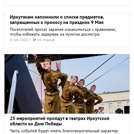
Иркутянам напомнили о списке предметов,
запрещенных к проносу на праздник 9 Мая
Посетителей просят заранее ознакомиться с правилами,
чтобы избежать задержек на пунктах досмотра.
Ограничения связаны с обеспечением безопасности на
8 мая 2026 г.
14 отзывов
мероприятиях.
25 мероприятий пройдут в театрах Иркутской
области ко Дню Победы
Часть событий будет иметь благотворительный характер.