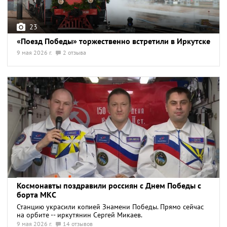
23
«Поезд Победы» торжественно встретили в Иркутске
9 мая 2026 г.
2 отзыва
Космонавты поздравили россиян с Днем Победы с
борта МКС
Станцию украсили копией Знамени Победы. Прямо сейчас
на орбите -- иркутянин Сергей Микаев.
9 мая 2026 г.
14 отзывов