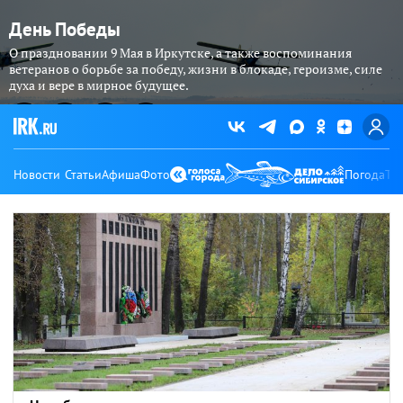
День Победы
О праздновании 9 Мая в Иркутске, а также воспоминания
ветеранов о борьбе за победу, жизни в блокаде, героизме, силе
духа и вере в мирное будущее.
Новости
Статьи
Афиша
Фото
Погода
Ту