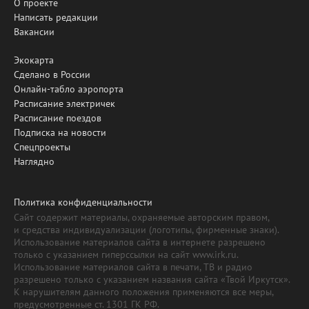
О проекте
Написать редакции
Вакансии
Экокарта
Сделано в России
Онлайн-табло аэропорта
Расписание электричек
Расписание поездов
Подписка на новости
Спецпроекты
Наглядно
Политика конфиденциальности
Сайт содержит материалы, охраняемые авторским правом,
и средства индивидуализации (логотипы, фирменные знаки).
Использование материалов сайта в интернете разрешено
только с указанием гиперссылки на сайт www.irk.ru.
Использование материалов сайта в печати, ТВ и радио
разрешено только с указанием названия сайта «Твой Иркутск».
К нарушителям данного положения применяются все меры,
предусмотренные ст. 1301 ГК РФ.