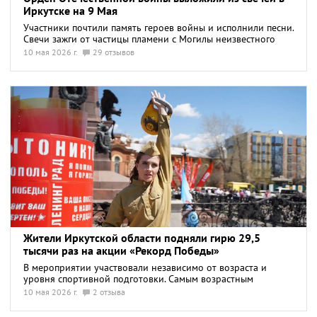
Иркутске на 9 Мая
Участники почтили память героев войны и исполнили песни.
Свечи зажги от частицы пламени с Могилы неизвестного
солдата.
10 мая 2026 г.
29 отзывов
Жители Иркутской области подняли гирю 29,5
тысячи раз на акции «Рекорд Победы»
В мероприятии участвовали независимо от возраста и
уровня спортивной подготовки. Самым возрастным
участником стал 75-летний мужчина.
10 мая 2026 г.
2 отзыва