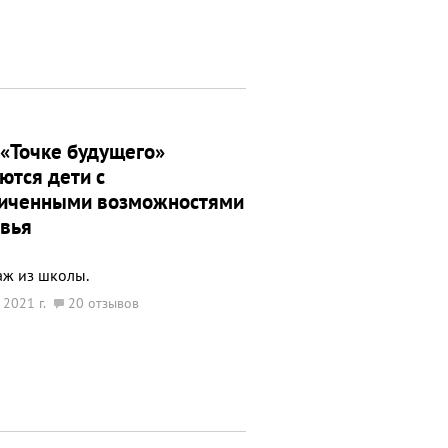
 «Точке будущего»
ются дети с
ниченными возможностями
вья
аж из школы.
 2021 г.
20 отзывов