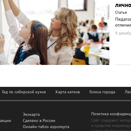
лично
Статья
Педагог
отличи
9 декабр
Гид по сибирской кухне
Карта катков
Голоса города
Ле
Политика конфиденц
Экокарта
Сайт содержит матер
дакции
Сделано в России
и средства индивиду
Онлайн-табло аэропорта
знаки). Использовани