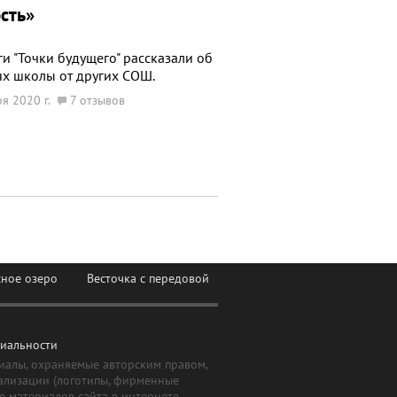
сть»
и "Точки будущего" рассказали об
ях школы от других СОШ.
я 2020 г.
7 отзывов
сное озеро
Весточка с передовой
иальности
иалы, охраняемые авторским правом,
ализации (логотипы, фирменные
е материалов сайта в интернете