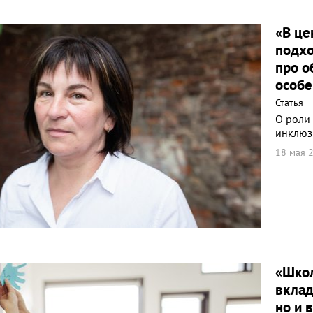
«В це
подхо
про о
особе
Статья
О роли
инклюз
18 мая 2
«Школ
вклад
но и 