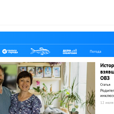
Погода
Истор
взявш
ОВЗ
Статья
Родите
инклюз
12 июля