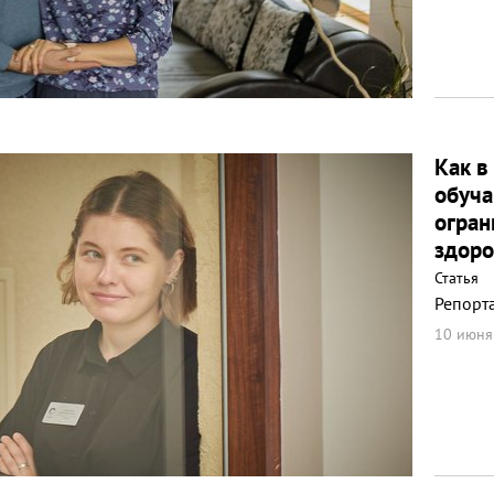
Как в
обуча
огра
здоро
Статья
Репорт
10 июня