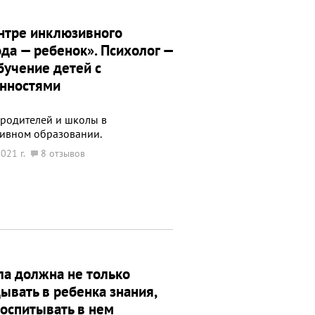
нтре инклюзивного
да — ребенок». Психолог —
бучение детей с
нностями
 родителей и школы в
ивном образовании.
021 г.
8 отзывов
а должна не только
ывать в ребенка знания,
воспитывать в нем