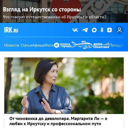
Взгляд на Иркутск со стороны
Что говорят путешественники об Иркутске и области?
Новости
Статьи
Афиша
Фото
Погода
Ту
От чиновника до девелопера. Маргарита Ли — о
любви к Иркутску и профессиональном пути