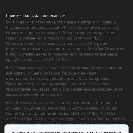
Политика конфиденциальности
Сайт содержит материалы, охраняемые авторским правом,
и средства индивидуализации (логотипы, фирменные знаки).
Использование материалов сайта в интернете разрешено
только с указанием гиперссылки на сайт www.irk.ru.
Использование материалов сайта в печати, ТВ и радио
разрешено только с указанием названия сайта «Твой Иркутск».
К нарушителям данного положения применяются все меры,
предусмотренные ст. 1301 ГК РФ.
Все рекламные товары подлежат обязательной сертификации,
все услуги - лицензированию. Редакция не несет
ответственности за содержание рекламных материалов.
Реклама изготовлена и размещена на основе материалов,
предоставленных заказчиком. Все рекламные предложения не
являются публичной офертой.
На сайте www.irk.ru размещаются в том числе и материалы
от информационного агентства «Иркутск онлайн» ("Irkutsk
Online") (регистрационный номер СМИ ИА № ФС77-74154
от 29 октября 2018 г., выдан Федеральной службой по надзору
в сфере связи, информационных технологий и массовых
коммуникаций) с соответствующей пометкой. Учредитель —
На информационном ресурсе применяются cookie-файлы. Оставаясь на