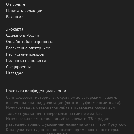
О проекте
Написать редакции
Вакансии
Экокарта
Сделано в России
Онлайн-табло аэропорта
Расписание электричек
Расписание поездов
Подписка на новости
Спецпроекты
Наглядно
Политика конфиденциальности
Сайт содержит материалы, охраняемые авторским правом,
и средства индивидуализации (логотипы, фирменные знаки).
Использование материалов сайта в интернете разрешено
только с указанием гиперссылки на сайт www.irk.ru.
Использование материалов сайта в печати, ТВ и радио
разрешено только с указанием названия сайта «Твой Иркутск».
К нарушителям данного положения применяются все меры,