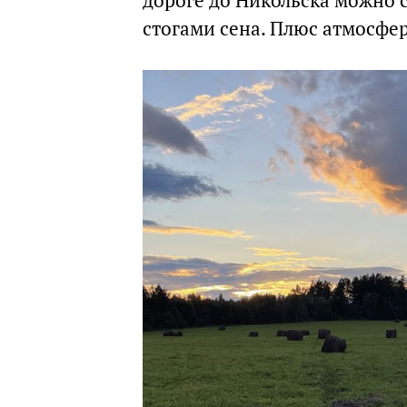
дороге до Никольска можно 
стогами сена. Плюс атмосфе