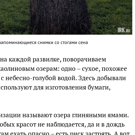
 запоминающиеся снимки со стогами сена
, на каждой развилке, поворачиваем
каолиновым озерам: одно – сухое, похожее
– с небесно-голубой водой. Здесь добывали
используют для изготовления бумаги,
изации называют озера глиняными ямами.
обых красот не наблюдается, да и в дождь
м ехать опасно – есть риск застрять. А вот