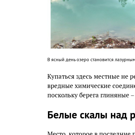
В ясный день озеро становится лазурны
Купаться здесь местные не 
вредные химические соедине
поскольку берега глиняные –
Белые скалы над 
Место, которое в последние 