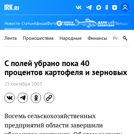
Новости
Статьи
Афиша
Фото
Погода
Ту
Лента
Происшествия
Народные
Финансы
Регионы
С полей убрано пока 40
процентов картофеля и зерновых
25 сентября 2003
Восемь сельскохозяйственных
предприятий области завершили