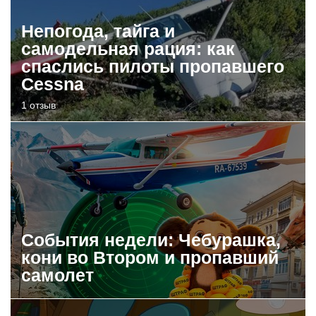
Непогода, тайга и
самодельная рация: как
спаслись пилоты пропавшего
Cessna
1 отзыв
События недели: Чебурашка,
кони во Втором и пропавший
самолет