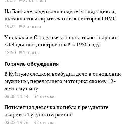
20:15
27 отзывов
На Байкале задержали водителя гидроцикла,
пытавшегося скрыться от инспекторов ГИМС
19:24
2 отзыва
У вокзала в Слюдянке устанавливают паровоз
«Лебедянка», построенный в 1950 году
18:50
1 отзыв
Горячие обсуждения
В Куйтуне следком возбудил дело в отношении
мужчины, передавшего мотоцикл своему 12-
летнему сыну
08.08 14:44
34 отзыва
Пятилетняя девочка погибла в результате
аварии в Тулунском районе
08.08 13:26
32 отзыва