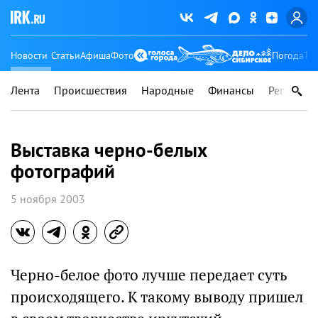
Новости
Статьи
Афиша
Фото
Погода
Ту
Лента
Происшествия
Народные
Финансы
Регионы
Выставка черно-белых
фотографий
5 ноября 2003
Черно-белое фото лучше передает суть
происходящего. К такому выводу пришел