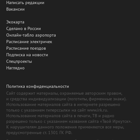
Написать редакции
Вакансии
Экокарта
Сделано в России
Онлайн-табло аэропорта
Расписание электричек
Расписание поездов
Подписка на новости
Спецпроекты
Наглядно
Политика конфиденциальности
Сайт содержит материалы, охраняемые авторским правом,
и средства индивидуализации (логотипы, фирменные знаки).
Использование материалов сайта в интернете разрешено
только с указанием гиперссылки на сайт www.irk.ru.
Использование материалов сайта в печати, ТВ и радио
разрешено только с указанием названия сайта «Твой Иркутск».
К нарушителям данного положения применяются все меры,
предусмотренные ст. 1301 ГК РФ.