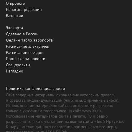
О проекте
Написать редакции
Вакансии
Экокарта
Сделано в России
Онлайн-табло аэропорта
Расписание электричек
Расписание поездов
Подписка на новости
Спецпроекты
Наглядно
Политика конфиденциальности
Сайт содержит материалы, охраняемые авторским правом,
и средства индивидуализации (логотипы, фирменные знаки).
Использование материалов сайта в интернете разрешено
только с указанием гиперссылки на сайт www.irk.ru.
Использование материалов сайта в печати, ТВ и радио
разрешено только с указанием названия сайта «Твой Иркутск».
К нарушителям данного положения применяются все меры,