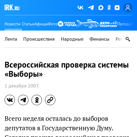
Новости
Статьи
Афиша
Фото
Погода
Ту
Лента
Происшествия
Народные
Финансы
Регионы
Всероссийская проверка системы
«Выборы»
1 декабря 2003
Всего неделя осталась до выборов
депутатов в Государственную Думу.