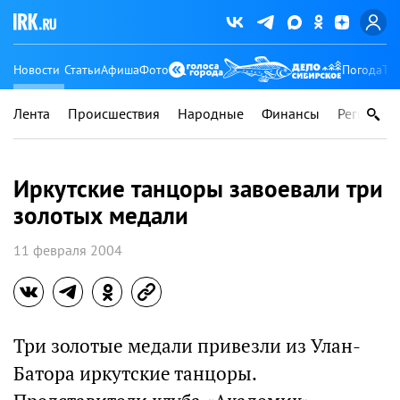
Новости
Статьи
Афиша
Фото
Погода
Ту
Лента
Происшествия
Народные
Финансы
Регионы
Иркутские танцоры завоевали три
золотых медали
11 февраля 2004
Три золотые медали привезли из Улан-
Батора иркутские танцоры.