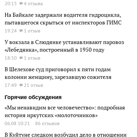
20:15
4 отзыва
На Байкале задержали водителя гидроцикла,
пытавшегося скрыться от инспекторов ГИМС
19:24
1 отзыв
У вокзала в Слюдянке устанавливают паровоз
«Лебедянка», построенный в 1950 году
18:50
1 отзыв
В Шелехове суд приговорил к пяти годам
колонии женщину, зарезавшую сожителя
17:49
21 отзыв
Горячие обсуждения
«Мы ненавидим все человечество»: подробная
история иркутских «молоточников»
06.08 10:21
86 отзывов
В Куйтуне следком возбудил дело в отношении