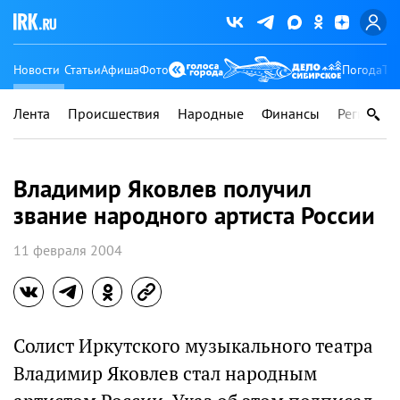
Новости
Статьи
Афиша
Фото
Погода
Ту
Лента
Происшествия
Народные
Финансы
Регионы
Владимир Яковлев получил
звание народного артиста России
11 февраля 2004
Солист Иркутского музыкального театра
Владимир Яковлев стал народным