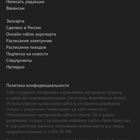
Написать редакции
Вакансии
Экокарта
Сделано в России
Онлайн-табло аэропорта
Расписание электричек
Расписание поездов
Подписка на новости
Спецпроекты
Наглядно
Политика конфиденциальности
Сайт содержит материалы, охраняемые авторским правом,
и средства индивидуализации (логотипы, фирменные знаки).
Использование материалов сайта в интернете разрешено
только с указанием гиперссылки на сайт www.irk.ru.
Использование материалов сайта в печати, ТВ и радио
разрешено только с указанием названия сайта «Твой Иркутск».
К нарушителям данного положения применяются все меры,
предусмотренные ст. 1301 ГК РФ.