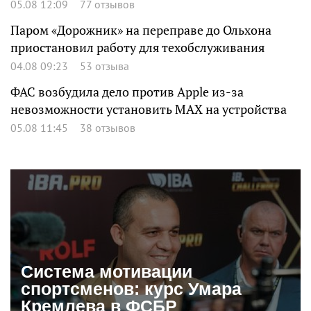
05.08 12:09
77 отзывов
Паром «Дорожник» на переправе до Ольхона
приостановил работу для техобслуживания
04.08 09:23
53 отзыва
ФАС возбудила дело против Apple из-за
невозможности установить MAX на устройства
05.08 11:45
38 отзывов
Система мотивации
спортсменов: курс Умара
Кремлева в ФСБР