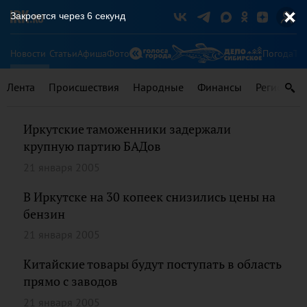
Закроется через
6
секунд
Новости
Статьи
Афиша
Фото
Погода
Ту
Лента
Происшествия
Народные
Финансы
Регионы
Иркутские таможенники задержали
крупную партию БАДов
21 января 2005
В Иркутске на 30 копеек снизились цены на
бензин
21 января 2005
Китайские товары будут поступать в область
прямо с заводов
21 января 2005