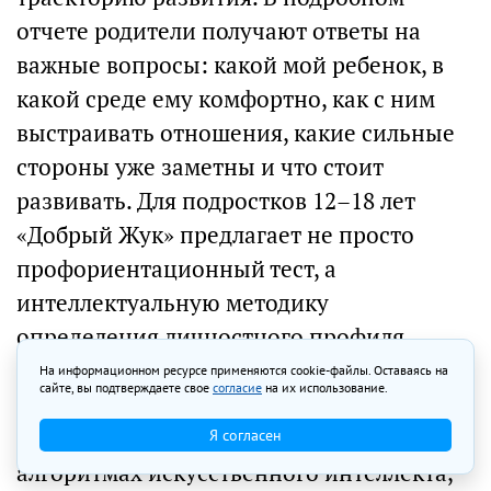
отчете родители получают ответы на
важные вопросы: какой мой ребенок, в
какой среде ему комфортно, как с ним
выстраивать отношения, какие сильные
стороны уже заметны и что стоит
развивать. Для подростков 12–18 лет
«Добрый Жук» предлагает не просто
профориентационный тест, а
интеллектуальную методику
определения личностного профиля,
способностей и возможной
На информационном ресурсе применяются cookie-файлы. Оставаясь на
сайте, вы подтверждаете свое
согласие
на их использование.
профессиональной траектории. Методика
основана на научном подходе и
Я согласен
алгоритмах искусственного интеллекта,