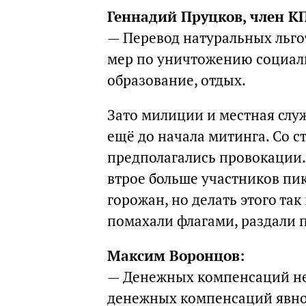
Геннадий Пруцков, член К
— Перевод натуральных льго
мер по уничтожению социаль
образование, отдых.
Зато милиции и местная слу
ещё до начала митинга. Со 
предполагались провокации.
втрое больше участников пи
горожан, но делать этого та
помахали флагами, раздали п
Максим Воронцов:
— Денежных компенсаций не
денежных компенсаций явно