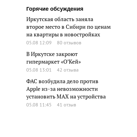
Горячие обсуждения
Иркутская область заняла
второе место в Сибири по ценам
на квартиры в новостройках
05.08 12:09
80 отзывов
В Иркутске закроют
гипермаркет «О’Кей»
05.08 13:01
42 отзыва
ФАС возбудила дело против
Apple из-за невозможности
установить MAX на устройства
05.08 11:45
41 отзыв