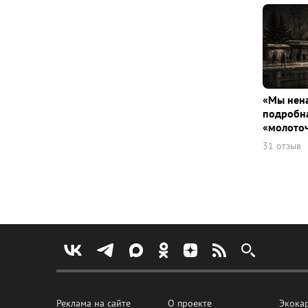
«Мы нена
подробна
«молото
31 отзыв
Реклама на сайте
О проекте
Экока