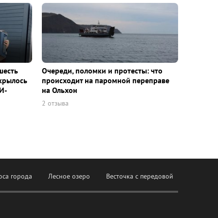
шесть
Очереди, поломки и протесты: что
ткрылось
происходит на паромной переправе
И-
на Ольхон
2 отзыва
оса города
Лесное озеро
Весточка с передовой