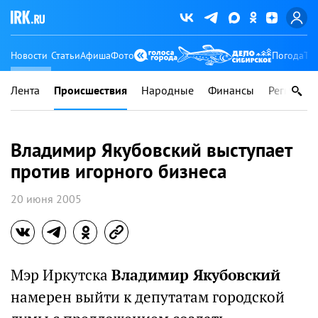
Новости
Статьи
Афиша
Фото
Погода
Ту
Лента
Происшествия
Народные
Финансы
Регионы
Владимир Якубовский выступает
против игорного бизнеса
20 июня 2005
Мэр Иркутска
Владимир Якубовский
намерен выйти к депутатам городской