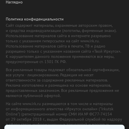
Наглядно
Политика конфиденциальности
Сайт содержит материалы, охраняемые авторским правом,
и средства индивидуализации (логотипы, фирменные знаки).
Использование материалов сайта в интернете разрешено
только с указанием гиперссылки на сайт www.irk.ru.
Использование материалов сайта в печати, ТВ и радио
разрешено только с указанием названия сайта «Твой Иркутск».
К нарушителям данного положения применяются все меры,
предусмотренные ст. 1301 ГК РФ.
Все рекламные товары подлежат обязательной сертификации,
все услуги - лицензированию. Редакция не несет
ответственности за содержание рекламных материалов.
Реклама изготовлена и размещена на основе материалов,
предоставленных заказчиком. Все рекламные предложения не
являются публичной офертой.
На сайте www.irk.ru размещаются в том числе и материалы
от информационного агентства «Иркутск онлайн» ("Irkutsk
Online") (регистрационный номер СМИ ИА № ФС77-74154
от 29 октября 2018 г., выдан Федеральной службой по надзору
в сфере связи, информационных технологий и массовых