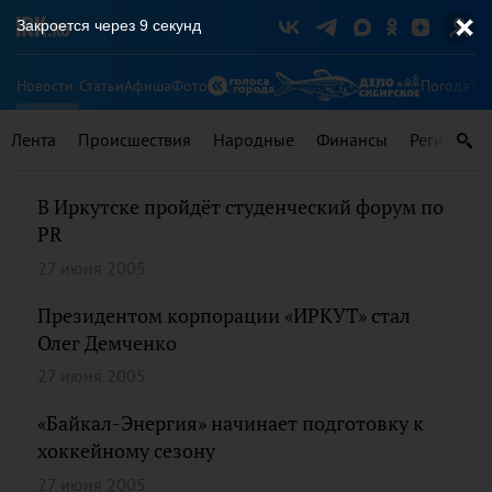
Закроется через
9
секунд
Новости
Статьи
Афиша
Фото
Погода
Ту
Лента
Происшествия
Народные
Финансы
Регионы
В Иркутске пройдёт студенческий форум по
PR
27 июня 2005
Президентом корпорации «ИРКУТ» стал
Олег Демченко
27 июня 2005
«Байкал-Энергия» начинает подготовку к
хоккейному сезону
27 июня 2005