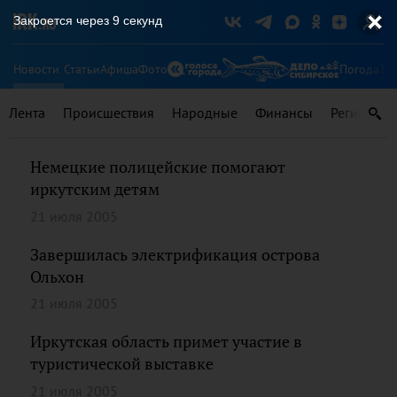
Закроется через
9
секунд
Новости
Статьи
Афиша
Фото
Погода
Ту
Лента
Происшествия
Народные
Финансы
Регионы
Немецкие полицейские помогают
иркутским детям
21 июля 2005
Завершилась электрификация острова
Ольхон
21 июля 2005
Иркутская область примет участие в
туристической выставке
21 июля 2005