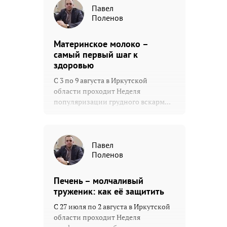
Павел
Поленов
Материнское молоко –
самый первый шаг к
здоровью
С 3 по 9 августа в Иркутской
области проходит Неделя
популяризации грудного вскарм...
Павел
Поленов
Печень – молчаливый
труженик: как её защитить
С 27 июля по 2 августа в Иркутской
области проходит Неделя