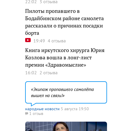
22:02
3 отзыва
Пилоты пропавшего в
Бодайбинском районе самолета
рассказали о причинах посадки
борта
19:49
4 отзыва
Книга иркутского хирурга Юрия
Козлова вошла в лонг-лист
премии «Здравомыслие»
16:02
2 отзыва
Экипаж пропавшего самолёта
вышел на связь!
народные новости
5 августа 19:50
1 отзыв