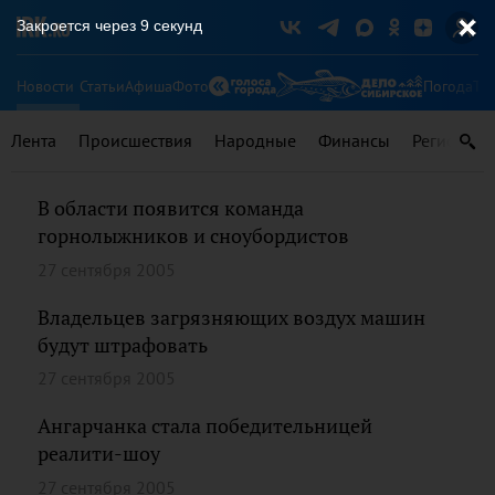
Закроется через
9
секунд
Новости
Статьи
Афиша
Фото
Погода
Ту
Лента
Происшествия
Народные
Финансы
Регионы
В области появится команда
горнолыжников и сноубордистов
27 сентября 2005
Владельцев загрязняющих воздух машин
будут штрафовать
27 сентября 2005
Ангарчанка стала победительницей
реалити-шоу
27 сентября 2005