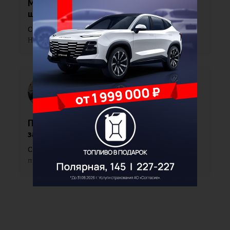
Материнское молоко – самый первый
шаг к здоровью
С 3 по 9 августа в Иркутской области проходит
Неделя популяризации грудного вскарм...
Павел
Поленов
Печень – молчаливый труженик: как её
защитить
С 27 июля по 2 августа в Иркутской области
проходит Неделя профилактики заболевани...