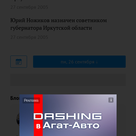
27 сентября 2005
Юрий Ножиков назначен советником
губернатора Иркутской области
27 сентября 2005
пн, 26 сентября
Блоги
Павел
Поленов