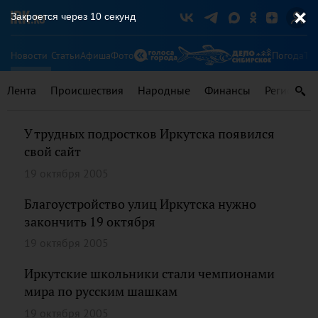
Закроется через
9
секунд
Новости
Статьи
Афиша
Фото
Погода
Ту
Лента
Происшествия
Народные
Финансы
Регионы
У трудных подростков Иркутска появился
свой сайт
19 октября 2005
Благоустройство улиц Иркутска нужно
закончить 19 октября
19 октября 2005
Иркутские школьники стали чемпионами
мира по русским шашкам
19 октября 2005