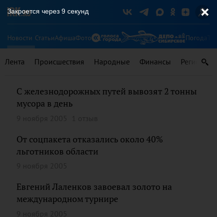
Закроется через
9
секунд
Новости
Статьи
Афиша
Фото
Погода
Ту
Лента
Происшествия
Народные
Финансы
Регионы
С железнодорожных путей вывозят 2 тонны
мусора в день
9 ноября 2005
1 отзыв
От соцпакета отказались около 40%
льготников области
9 ноября 2005
Евгений Лаленков завоевал золото на
международном турнире
9 ноября 2005