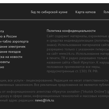
Гид по сибирской кухне
Карта катков
Гол
Политика конфиденциальности
рта
Сайт содержит материалы, охраняемые 
о в России
и средства индивидуализации (логотип
н-табло аэропорта
знаки). Использование материалов сайт
ание электричек
разрешено только с указанием гиперсс
сание поездов
на сайт www.irk.ru. Использование мате
ска на новости
в печати, ТВ и радио разрешено только 
роекты
названия сайта «Твой Иркутск». К нару
положения применяются все меры,
дно
предусмотренные ст. 1301 ГК РФ.
ии, все услуги - лицензированию. Редакция не несет ответственност
тавленных заказчиком. Все рекламные предложения не являются публи
лы от информационного агентства «Иркутск онлайн» ("Irkutsk Online
надзору в сфере связи, информационных технологий и массовых комму
онный адрес редакции:
news@irk.ru
.