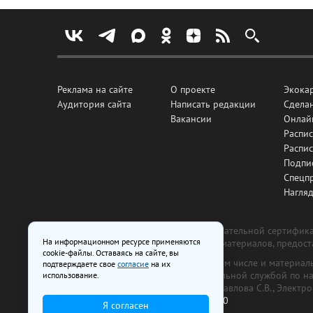
Реклама на сайте
О проекте
Экока
Аудитория сайта
Написать редакции
Сделан
Вакансии
Онлай
Распис
Распи
Подпи
Спецп
Нагля
Все рекламные товары подлежат обязательной сертификац
На информационном ресурсе применяются
изготовлена и размещена на основе материалов, предос
cookie-файлы. Оставаясь на сайте, вы
На сайте www.irk.ru размещаются в том числе и материа
подтверждаете свое
согласие
на их
от 29 октября 2018 г., выдан Федеральной службой по 
использование.
ООО «Ирк.ру». Главный редактор — Павлова С.В., Электр
Телефон редакции:
+7 (3952) 48-88-50
Я согласен