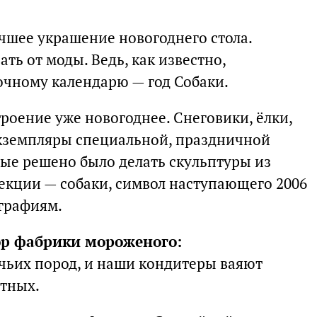
чшее украшение новогоднего стола.
ть от моды. Ведь, как известно,
очному календарю — год Собаки.
роение уже новогоднее. Снеговики, ёлки,
экземпляры специальной, праздничной
вые решено было делать скульптуры из
кции — собаки, символ наступающего 2006
ографиям.
ор фабрики мороженого:
ачьих пород, и наши кондитеры ваяют
отных.