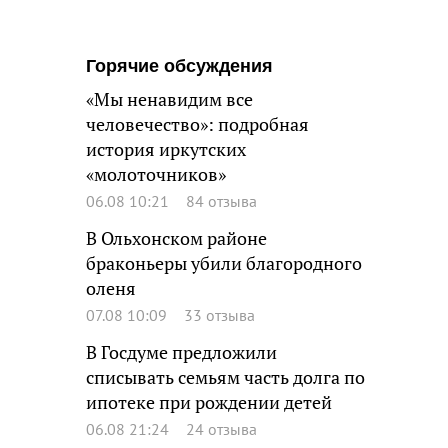
Горячие обсуждения
«Мы ненавидим все
человечество»: подробная
история иркутских
«молоточников»
06.08 10:21
84 отзыва
В Ольхонском районе
браконьеры убили благородного
оленя
07.08 10:09
33 отзыва
В Госдуме предложили
списывать семьям часть долга по
ипотеке при рождении детей
06.08 21:24
24 отзыва