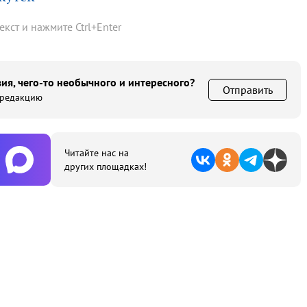
текст и нажмите
Ctrl
+
Enter
ия, чего-то необычного и интересного?
Отправить
 редакцию
Читайте нас на
других площадках!