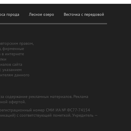
оса города
Лесное озеро
Весточка с передовой
авторским правом,
ы, фирменные
а в интернете
ылки
риалов сайта
с указанием
шителям данного
и за содержание рекламных материалов. Реклама
чной офертой.
") (регистрационный номер СМИ ИА № ФС77-74154
никаций) с соответствующей пометкой. Учредитель —