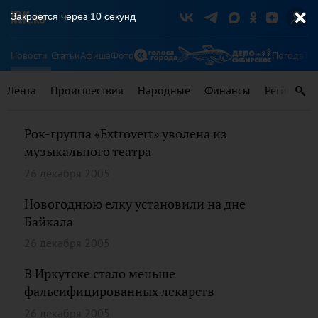
Закроется через
9
секунд
Новости
Статьи
Афиша
Фото
Погода
Ту
Лента
Происшествия
Народные
Финансы
Регионы
Рок-группа «Еxtrovert» уволена из
музыкального театра
26 декабря 2005
Новогоднюю елку установили на дне
Байкала
26 декабря 2005
В Иркутске стало меньше
фальсифицированных лекарств
26 декабря 2005