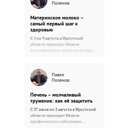
Поленов
Материнское молоко –
самый первый шаг к
здоровью
С 3 по 9 августа в Иркутской
области проходит Неделя
популяризации грудного вскарм...
Павел
Поленов
Печень – молчаливый
труженик: как её защитить
С 27 июля по 2 августа в Иркутской
области проходит Неделя
профилактики заболевани...