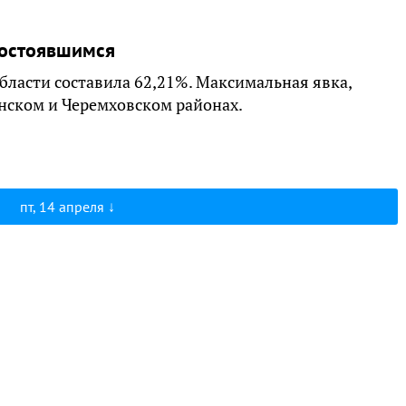
состоявшимся
области составила 62,21%. Максимальная явка,
нском и Черемховском районах.
пт, 14 апреля