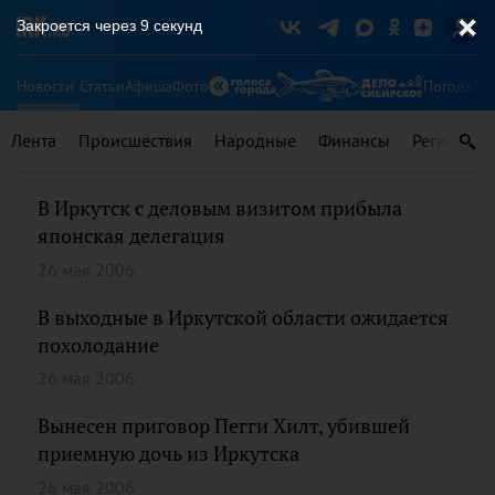
Закроется через
9
секунд
Новости
Статьи
Афиша
Фото
Погода
Ту
Лента
Происшествия
Народные
Финансы
Регионы
В Иркутск с деловым визитом прибыла
японская делегация
26 мая 2006
В выходные в Иркутской области ожидается
похолодание
26 мая 2006
Вынесен приговор Пегги Хилт, убившей
приемную дочь из Иркутска
26 мая 2006