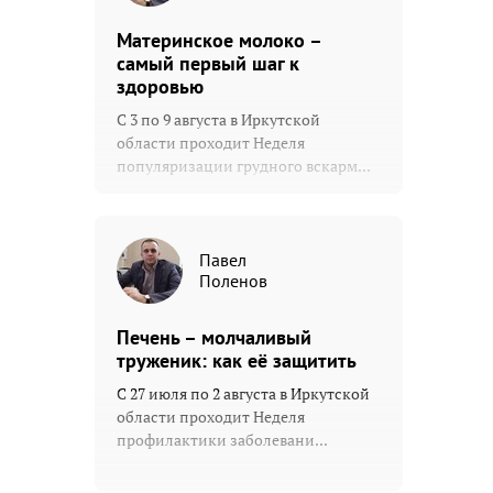
Материнское молоко –
самый первый шаг к
здоровью
С 3 по 9 августа в Иркутской
области проходит Неделя
популяризации грудного вскарм...
Павел
Поленов
Печень – молчаливый
труженик: как её защитить
С 27 июля по 2 августа в Иркутской
области проходит Неделя
профилактики заболевани...