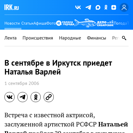
Новости
Статьи
Афиша
Фото
Погода
Ту
Лента
Происшествия
Народные
Финансы
Регионы
В сентябре в Иркутск приедет
Наталья Варлей
1 сентября 2006
Встреча с известной актрисой,
заслуженной артисткой РСФСР
Натальей