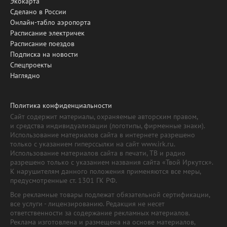
Экокарта
Сделано в России
Онлайн-табло аэропорта
Расписание электричек
Расписание поездов
Подписка на новости
Спецпроекты
Наглядно
Политика конфиденциальности
Сайт содержит материалы, охраняемые авторским правом,
и средства индивидуализации (логотипы, фирменные знаки).
Использование материалов сайта в интернете разрешено
только с указанием гиперссылки на сайт www.irk.ru.
Использование материалов сайта в печати, ТВ и радио
разрешено только с указанием названия сайта «Твой Иркутск».
К нарушителям данного положения применяются все меры,
предусмотренные ст. 1301 ГК РФ.
Все рекламные товары подлежат обязательной сертификации,
все услуги - лицензированию. Редакция не несет
ответственности за содержание рекламных материалов.
Реклама изготовлена и размещена на основе материалов,