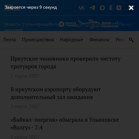
Закроется через
9
секунд
Новости
Статьи
Афиша
Фото
Погода
Ту
Лента
Происшествия
Народные
Финансы
Регионы
Иркутские чиновники проверили чистоту
тротуаров города
2 марта 2007
В иркутском аэропорту оборудуют
дополнительный зал ожидания
2 марта 2007
«Байкал-энергия» обыграла в Ульяновске
«Волгу» - 7:4
2 марта 2007