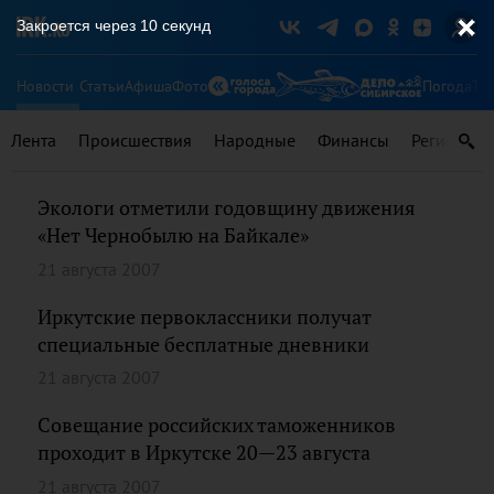
Закроется через
10
секунд
Новости
Статьи
Афиша
Фото
Погода
Ту
Лента
Происшествия
Народные
Финансы
Регионы
Экологи отметили годовщину движения
«Нет Чернобылю на Байкале»
21 августа 2007
Иркутские первоклассники получат
специальные бесплатные дневники
21 августа 2007
Совещание российских таможенников
проходит в Иркутске 20—23 августа
21 августа 2007