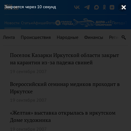
Закроется через
10
секунд
Новости
Статьи
Афиша
Фото
Погода
Ту
Лента
Происшествия
Народные
Финансы
Регионы
Поселок Казарки Иркутской области закрыт
на карантин из-за падежа свиней
19 сентября 2007
Всероссийский семинар медиков проходит в
Иркутске
19 сентября 2007
«Желтая» выставка открылась в иркутском
Доме художника
19 сентября 2007