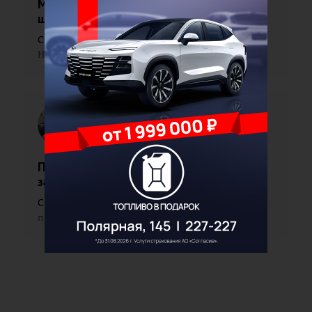
Материнское молоко – самый первый
шаг к здоровью
С 3 по 9 августа в Иркутской области проходит
Неделя популяризации грудного вскарм...
Павел
Поленов
Печень – молчаливый труженик: как её
защитить
С 27 июля по 2 августа в Иркутской области
проходит Неделя профилактики заболевани...