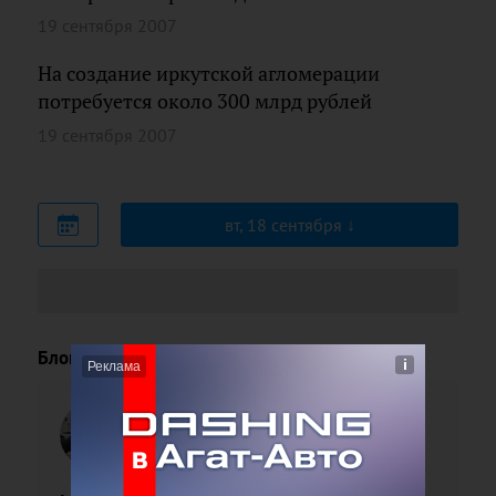
19 сентября 2007
На создание иркутской агломерации
потребуется около 300 млрд рублей
19 сентября 2007
вт, 18 сентября
Блоги
Павел
Поленов