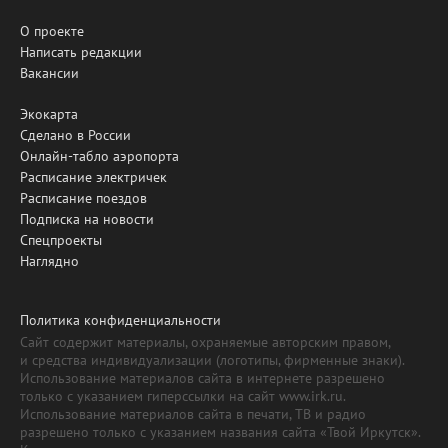
О проекте
Написать редакции
Вакансии
Экокарта
Сделано в России
Онлайн-табло аэропорта
Расписание электричек
Расписание поездов
Подписка на новости
Спецпроекты
Наглядно
Политика конфиденциальности
Сайт содержит материалы, охраняемые авторским правом,
и средства индивидуализации (логотипы, фирменные знаки).
Использование материалов сайта в интернете разрешено
только с указанием гиперссылки на сайт www.irk.ru.
Использование материалов сайта в печати, ТВ и радио
разрешено только с указанием названия сайта «Твой Иркутск».