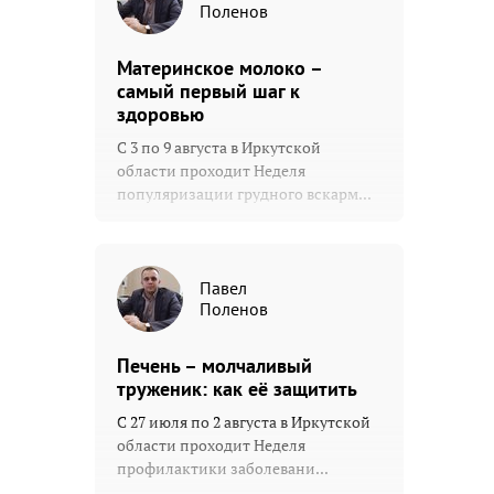
Поленов
Материнское молоко –
самый первый шаг к
здоровью
С 3 по 9 августа в Иркутской
области проходит Неделя
популяризации грудного вскарм...
Павел
Поленов
Печень – молчаливый
труженик: как её защитить
С 27 июля по 2 августа в Иркутской
области проходит Неделя
профилактики заболевани...