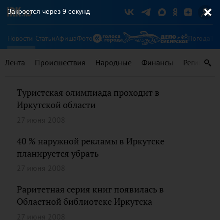
Закроется через
9
секунд
Новости
Статьи
Афиша
Фото
Погода
Ту
Лента
Происшествия
Народные
Финансы
Регионы
Туристская олимпиада проходит в
Иркутской области
27 июня 2008
40 % наружной рекламы в Иркутске
планируется убрать
27 июня 2008
Раритетная серия книг появилась в
Областной библиотеке Иркутска
27 июня 2008