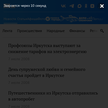
Закроется через
10
секунд
Новости
Статьи
Афиша
Фото
Погода
Ту
Лента
Происшествия
Народные
Финансы
Регионы
Профсоюзы Иркутска выступают за
снижение тарифов на электроэнергию
7 июля 2008
День супружеской любви и семейного
счастья пройдет в Иркутске
7 июля 2008
Путешественники из Иркутска отправились
в автопробег
7 июля 2008