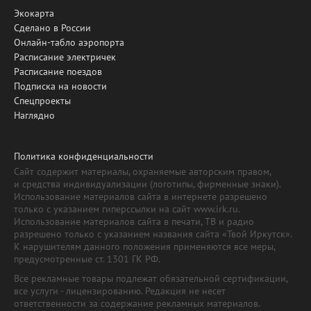
Экокарта
Сделано в России
Онлайн-табло аэропорта
Расписание электричек
Расписание поездов
Подписка на новости
Спецпроекты
Наглядно
Политика конфиденциальности
Сайт содержит материалы, охраняемые авторским правом,
и средства индивидуализации (логотипы, фирменные знаки).
Использование материалов сайта в интернете разрешено
только с указанием гиперссылки на сайт www.irk.ru.
Использование материалов сайта в печати, ТВ и радио
разрешено только с указанием названия сайта «Твой Иркутск».
К нарушителям данного положения применяются все меры,
предусмотренные ст. 1301 ГК РФ.
Все рекламные товары подлежат обязательной сертификации,
все услуги - лицензированию. Редакция не несет
ответственности за содержание рекламных материалов.