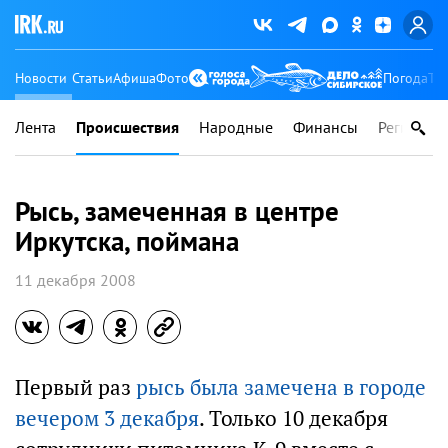
Новости
Статьи
Афиша
Фото
Погода
Ту
Лента
Происшествия
Народные
Финансы
Регионы
Рысь, замеченная в центре
Иркутска, поймана
11 декабря 2008
Первый раз
рысь была замечена в городе
вечером 3 декабря
. Только 10 декабря