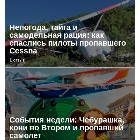
Непогода, тайга и
самодельная рация: как
спаслись пилоты пропавшего
Cessna
1 отзыв
События недели: Чебурашка,
кони во Втором и пропавший
самолет