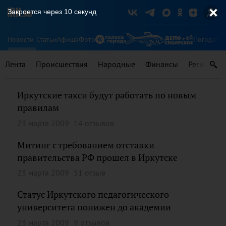
Закроется через
10
секунд
Новости
Статьи
Афиша
Фото
Погода
Ту
Лента
Происшествия
Народные
Финансы
Регионы
Иркутские такси будут работать по новым
правилам
23 марта 2009
14 отзывов
Митинг с требованием отставки
правительства РФ прошел в Иркутске
23 марта 2009
51 отзыв
Статус Иркутского педагогического
университета понижен до академии
23 марта 2009
9 отзывов