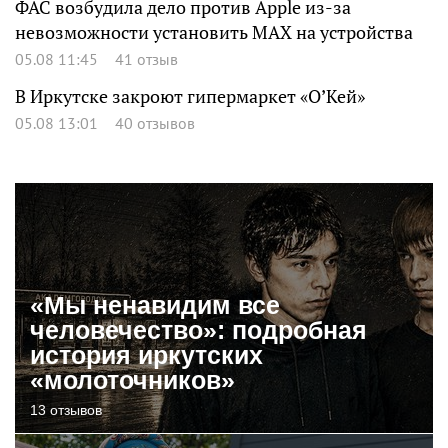
ФАС возбудила дело против Apple из-за
невозможности установить MAX на устройства
05.08 11:45
41 отзыв
В Иркутске закроют гипермаркет «О’Кей»
05.08 13:01
40 отзывов
«Мы ненавидим все
человечество»: подробная
история иркутских
«молоточников»
13 отзывов