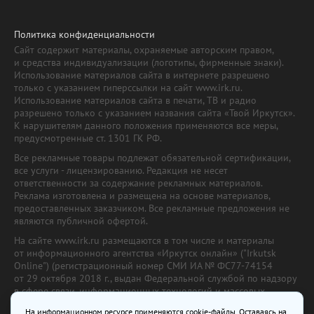
Политика конфиденциальности
Сайт содержит материалы, охраняемые авторским правом,
и средства индивидуализации (логотипы, фирменные знаки).
Использование материалов сайта в интернете разрешено
только с указанием гиперссылки на сайт www.irk.ru.
Использование материалов сайта в печати, ТВ и радио
разрешено только с указанием названия сайта «Твой Иркутск».
К нарушителям данного положения применяются все меры,
предусмотренные ст. 1301 ГК РФ.
Все рекламные товары подлежат обязательной сертификации,
все услуги - лицензированию. Редакция не несет
ответственности за содержание рекламных материалов.
Реклама изготовлена и размещена на основе материалов,
предоставленных заказчиком. Все рекламные предложения не
являются публичной офертой.
На сайте www.irk.ru размещаются в том числе и материалы
от информационного агентства «Иркутск онлайн» ("Irkutsk
Online") (регистрационный номер СМИ ИА № ФС77-74154
от 29 октября 2018 г., выдан Федеральной службой по надзору
в сфере связи, информационных технологий и массовых
коммуникаций) с соответствующей пометкой. Учредитель —
На информационном ресурсе применяются cookie-файлы. Оставаясь на