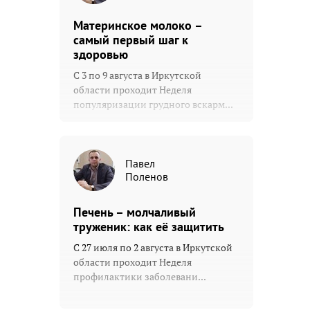
Материнское молоко –
самый первый шаг к
здоровью
С 3 по 9 августа в Иркутской
области проходит Неделя
популяризации грудного вскарм...
Павел
Поленов
Печень – молчаливый
труженик: как её защитить
С 27 июля по 2 августа в Иркутской
области проходит Неделя
профилактики заболевани...