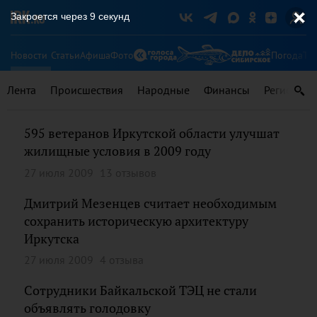
Закроется через
9
секунд
Новости
Статьи
Афиша
Фото
Погода
Ту
Лента
Происшествия
Народные
Финансы
Регионы
595 ветеранов Иркутской области улучшат
жилищные условия в 2009 году
27 июля 2009
13 отзывов
Дмитрий Мезенцев считает необходимым
сохранить историческую архитектуру
Иркутска
27 июля 2009
4 отзыва
Сотрудники Байкальской ТЭЦ не стали
объявлять голодовку