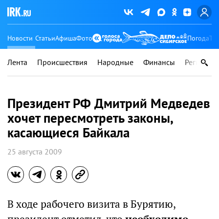
Новости
Статьи
Афиша
Фото
Погода
Ту
Лента
Происшествия
Народные
Финансы
Регионы
Президент РФ Дмитрий Медведев
хочет пересмотреть законы,
касающиеся Байкала
25 августа 2009
В ходе рабочего визита в Бурятию,