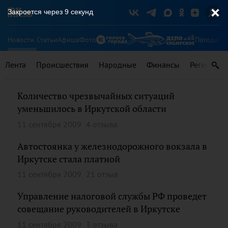
Закроется через
9
секунд
Новости
Статьи
Афиша
Фото
Погода
Ту
Лента
Происшествия
Народные
Финансы
Регионы
Количество чрезвычайных ситуаций
уменьшилось в Иркутской области
11 сентября 2009
4 отзыва
Автостоянка у железнодорожного вокзала в
Иркутске стала платной
11 сентября 2009
21 отзыв
Управление налоговой службы РФ проведет
совещание руководителей в Иркутске
11 сентября 2009
3 отзыва