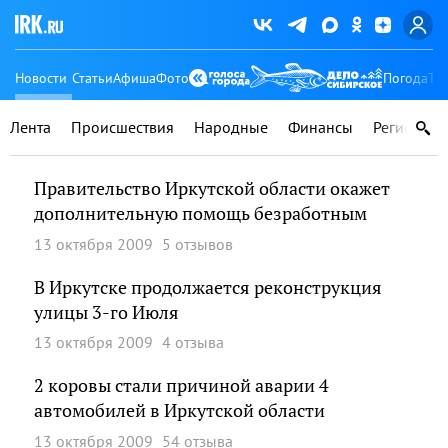
Новости
Статьи
Афиша
Фото
Погода
Ту
Лента
Происшествия
Народные
Финансы
Регионы
Правительство Иркутской области окажет
дополнительную помощь безработным
13 октября 2009
5 отзывов
В Иркутске продолжается реконструкция
улицы 3-го Июля
13 октября 2009
4 отзыва
2 коровы стали причиной аварии 4
автомобилей в Иркутской области
13 октября 2009
54 отзыва