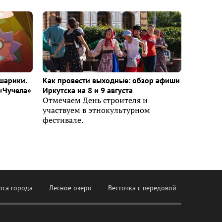
шарики.
Как провести выходные: обзор афиши
«Чучела»
Иркутска на 8 и 9 августа
Отмечаем День строителя и
участвуем в этнокультурном
фестивале.
оса города
Лесное озеро
Весточка с передовой