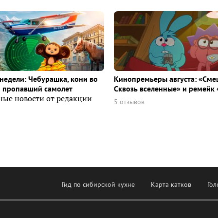
недели: Чебурашка, кони во
Кинопремьеры августа: «Сме
и пропавший самолет
Сквозь вселенные» и ремейк 
ные новости от редакции
5 отзывов
Гид по сибирской кухне
Карта катков
Гол