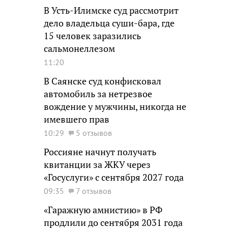
В Усть-Илимске суд рассмотрит
дело владельца суши-бара, где
15 человек заразились
сальмонеллезом
11:20
В Саянске суд конфисковал
автомобиль за нетрезвое
вождение у мужчины, никогда не
имевшего прав
10:29
5 отзывов
Россияне начнут получать
квитанции за ЖКУ через
«Госуслуги» с сентября 2027 года
09:35
7 отзывов
«Гаражную амнистию» в РФ
продлили до сентября 2031 года