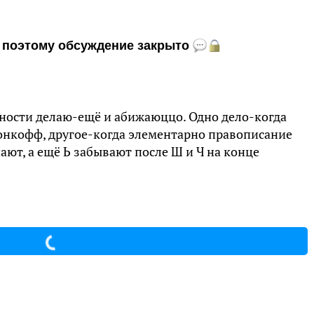
и, поэтому обсуждение закрыто
тности делаю-ещё и абижаюццо. Одно дело-когда
онкофф, другое-когда элементарно правописание
шают, а ещё Ь забывают после Ш и Ч на конце