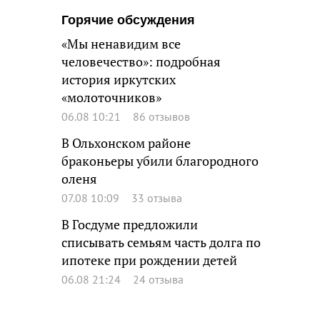
Горячие обсуждения
«Мы ненавидим все
человечество»: подробная
история иркутских
«молоточников»
06.08 10:21
86 отзывов
В Ольхонском районе
браконьеры убили благородного
оленя
07.08 10:09
33 отзыва
В Госдуме предложили
списывать семьям часть долга по
ипотеке при рождении детей
06.08 21:24
24 отзыва