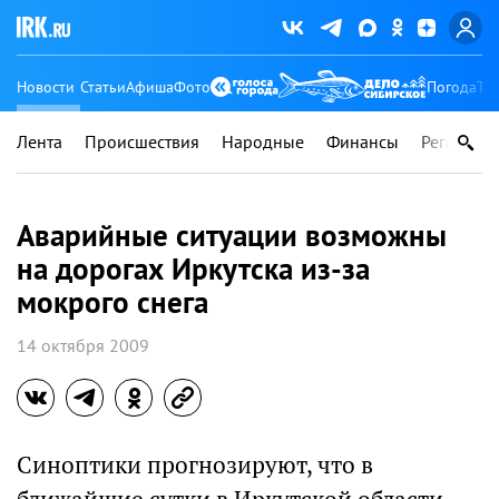
Новости
Статьи
Афиша
Фото
Погода
Ту
Лента
Происшествия
Народные
Финансы
Регионы
Аварийные ситуации возможны
на дорогах Иркутска из-за
мокрого снега
14 октября 2009
Синоптики прогнозируют, что в