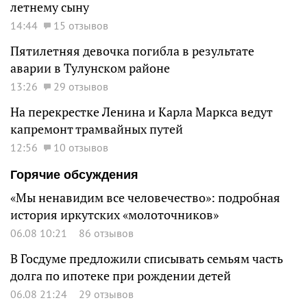
летнему сыну
14:44
15 отзывов
Пятилетняя девочка погибла в результате
аварии в Тулунском районе
13:26
29 отзывов
На перекрестке Ленина и Карла Маркса ведут
капремонт трамвайных путей
12:56
10 отзывов
Горячие обсуждения
«Мы ненавидим все человечество»: подробная
история иркутских «молоточников»
06.08 10:21
86 отзывов
В Госдуме предложили списывать семьям часть
долга по ипотеке при рождении детей
06.08 21:24
29 отзывов