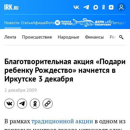
Новости
Статьи
Афиша
Фото
Погода
Ту
Лента
Происшествия
Народные
Финансы
Регионы
Благотворительная акция «Подари
ребенку Рождество» начнется в
Иркутске 3 декабря
2 декабря 2009
В рамках
традиционной акции
в одном из